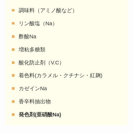
調味料（アミノ酸など）
リン酸塩（Na）
酢酸Na
増粘多糖類
酸化防止剤（V.C）
着色料(カラメル・クチナシ・紅麹)
カゼインNa
香辛料抽出物
発色剤(亜硝酸Na)